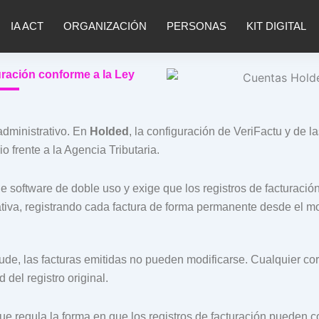
IA ACT
ORGANIZACIÓN
PERSONAS
KIT DIGITAL
uración conforme a la Ley
administrativo. En
Holded
, la configuración de VeriFactu y de l
o frente a la Agencia Tributaria.
e software de doble uso y exige que los registros de facturaci
ativa, registrando cada factura de forma permanente desde el 
raude, las facturas emitidas no pueden modificarse. Cualquier 
 del registro original.
ue regula la forma en que los registros de facturación pueden c