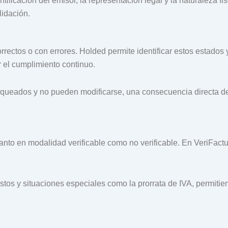
ificación del emisor, la representación legal y la naturaleza fis
lidación.
ectos o con errores. Holded permite identificar estos estados 
r el cumplimiento continuo.
ueados y no pueden modificarse, una consecuencia directa de 
nto en modalidad verificable como no verificable. En VeriFactu, 
os y situaciones especiales como la prorrata de IVA, permitien