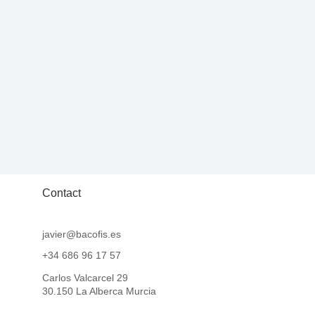
olded y VeriFactu: cómo
onfigurar la facturación
onforme a la Ley Antifraude
Contact
javier@bacofis.es
+34 686 96 17 57
Carlos Valcarcel 29
30.150 La Alberca Murcia