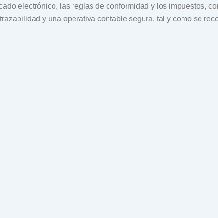
ficado electrónico, las reglas de conformidad y los impuestos, 
, trazabilidad y una operativa contable segura, tal y como se r
Holded: cómo gestionar
c
n ventas
e