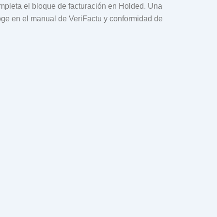
completa el bloque de facturación en Holded. Una
ecoge en el manual de VeriFactu y conformidad de
Holded CRM: cómo gestionar
ontactos correctamente y
vitar errores en tu ERP