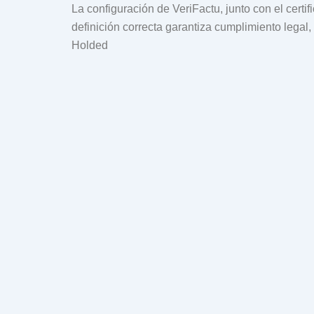
La configuración de VeriFactu, junto con el certi
definición correcta garantiza cumplimiento legal
Holded
CRM y sistema de reservas en 
oportunidades y convertirlas e