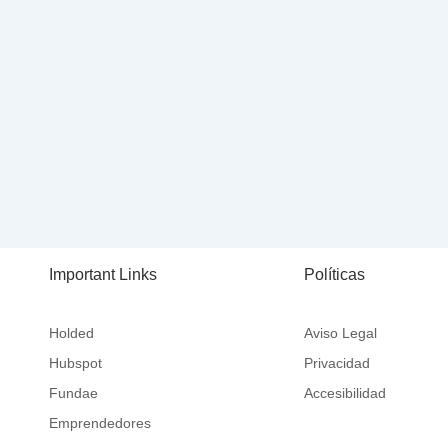
Holded: configuración del
módulo de contabilidad para
H
una gestión automática y
c
coherente
c
Important Links
Políticas
Holded
Aviso Legal
Hubspot
Privacidad
Fundae
Accesibilidad
Emprendedores