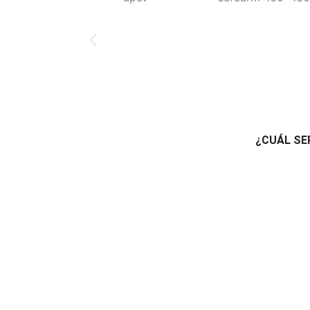
¿CUÁL SE
Evaluación 
Te ayudamos a diseñar tu negocio y evaluamos su vi
asegurando una base sólida para tu empren