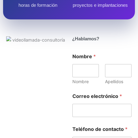
horas de formación
proyectos e implantaciones
¿Hablamos?
Nombre
*
Nombre
Apellidos
N
Correo electrónico
*
o
m
b
r
e
o
Teléfono de contacto
*
T