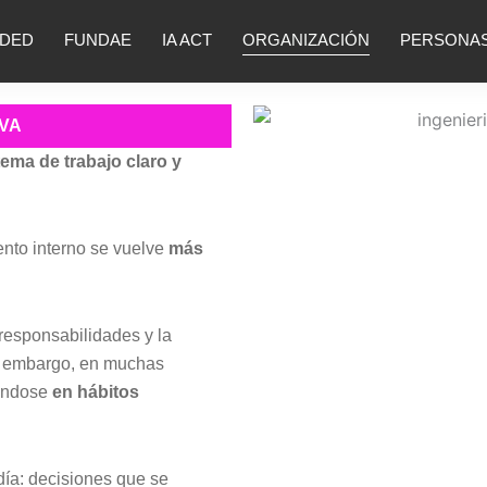
DED
FUNDAE
IA ACT
ORGANIZACIÓN
PERSONA
IVA
ema de trabajo claro y
nto interno se vuelve
más
responsabilidades y la
n embargo, en muchas
sándose
en hábitos
día: decisiones que se