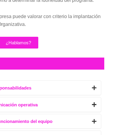
omo a determinar la idoneidad del programa.
mpresa puede valorar con criterio la implantación
rganizativa.
¿Hablamos?
sponsabilidades
icación operativa
uncionamiento del equipo