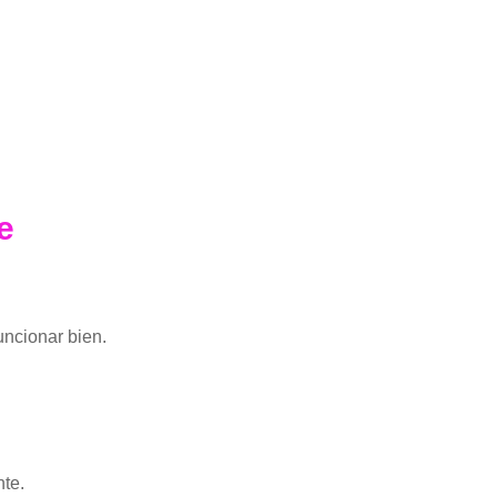
e
ncionar bien.
te.