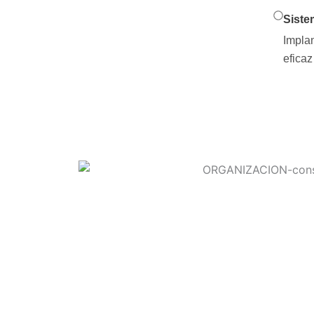
Siste
Implan
eficaz