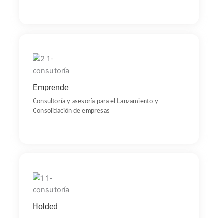
Lanza
La metodología Ejes de BACOFIS para emprendimiento
se centra en cuatro pilares: Marketing y
Emprende
Comercialización, Gestión Empresarial, Excelencia en la
Producción y desarrollo del talento humano.
Consultoría y asesoría para el Lanzamiento y
Consolidación de empresas
Holded
Bacofis es Solution Partner de Holded, líder en ERP para
Pymes y emprendedores en España, ofreciendo apoyo
Holded
en selección, implementación, documentación y
formación para el uso eficiente del sistema.