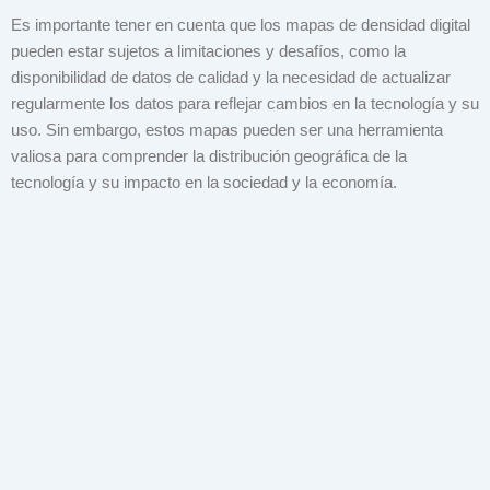
Es importante tener en cuenta que los mapas de densidad digital
pueden estar sujetos a limitaciones y desafíos, como la
disponibilidad de datos de calidad y la necesidad de actualizar
regularmente los datos para reflejar cambios en la tecnología y su
uso. Sin embargo, estos mapas pueden ser una herramienta
valiosa para comprender la distribución geográfica de la
tecnología y su impacto en la sociedad y la economía.
CRM y sistema de reservas en
Holded: cómo gestionar
oportunidades y convertirlas en
Holded CRM:
Holded: gemas
ventas
cómo gestionar
e integraciones
contactos
para adaptar el