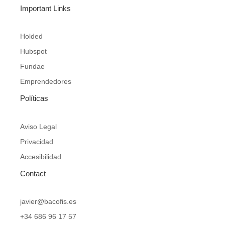
c
i
s
n
Important Links
e
t
t
k
b
t
a
e
o
e
g
d
Holded
o
r
r
i
Hubspot
k
a
n
-
m
Fundae
f
Emprendedores
Políticas
Aviso Legal
Privacidad
Accesibilidad
Contact
javier@bacofis.es
+34 686 96 17 57